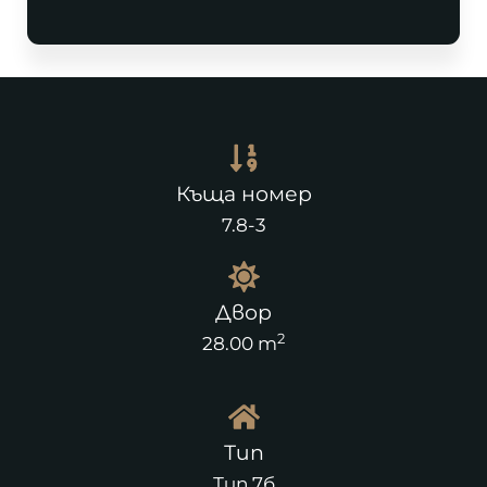
Къща номер
7.8-3
Двор
2
28.00 m
Тип
Тип 7б