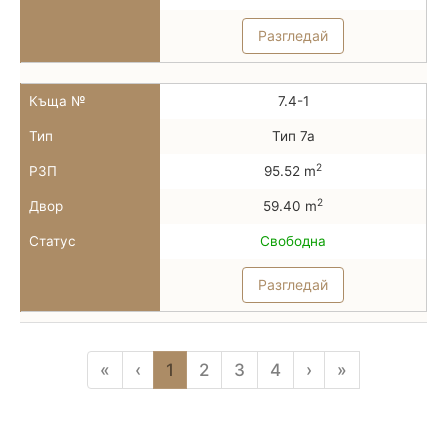
Разгледай
Къща №
7.4-1
Тип
Тип 7а
2
РЗП
95.52 m
2
Двор
59.40 m
Статус
Свободна
Разгледай
«
‹
1
2
3
4
›
»