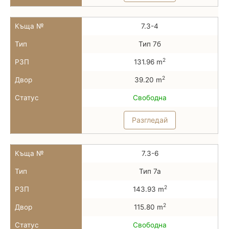
Къща №
7.3-4
Тип
Тип 7б
2
РЗП
131.96 m
2
Двор
39.20 m
Статус
Свободна
Разгледай
Къща №
7.3-6
Тип
Тип 7а
2
РЗП
143.93 m
2
Двор
115.80 m
Статус
Свободна