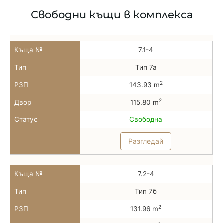
Свободни къщи в комплекса
Къща №
7.1-4
Тип
Тип 7а
2
РЗП
143.93 m
2
Двор
115.80 m
Статус
Свободна
Разгледай
Къща №
7.2-4
Тип
Тип 7б
2
РЗП
131.96 m