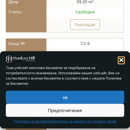
2
Двор
39.20 m
Статус
Свободна
Разгледай
Къща №
7.2-5
Тип
Тип 7б
2
РЗП
78.86 m
Този уебсайт използва бисквитки за подобряване на
потребителското изживяване. Използвайки нашия уебсайт, Вие се
2
Двор
28.00 m
съгласявате с всички бисквитки в съответствие с нашата Политика
за Бисквитки.
Статус
Свободна
Разгледай
ок
Предпочитания
Къща №
7.2-6
Политика за бисквитки
Политика за защита на личните данни
Тип
Тип 7б