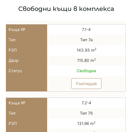
Свободни къщи в комплекса
Къща №
7.1-4
Тип
Тип 7а
2
РЗП
143.93 m
2
Двор
115.80 m
Статус
Свободна
Разгледай
Къща №
7.2-4
Тип
Тип 7б
2
РЗП
131.96 m