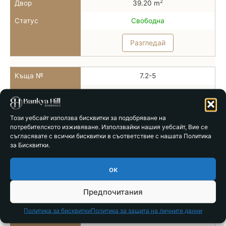
2
Двор
39.20 m
Статус
Свободна
Разгледай
Къща №
7.2-5
Тип
Тип 7б
2
РЗП
78.86 m
Този уебсайт използва бисквитки за подобряване на
потребителското изживяване. Използвайки нашия уебсайт, Вие се
2
Двор
28.00 m
съгласявате с всички бисквитки в съответствие с нашата Политика
за Бисквитки.
Статус
Свободна
Разгледай
ок
Предпочитания
Къща №
7.2-6
Политика за бисквитки
Политика за защита на личните данни
Тип
Тип 7б