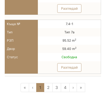
Разгледай
Къща №
7.4-1
Тип
Тип 7а
2
РЗП
95.52 m
2
Двор
59.40 m
Статус
Свободна
Разгледай
«
‹
1
2
3
4
›
»