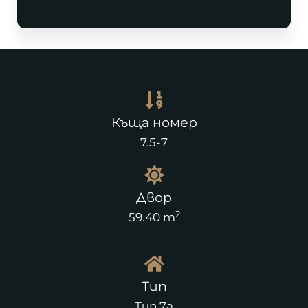
Къща номер
7.5-7
Двор
2
59.40 m
Тип
Тип 7а