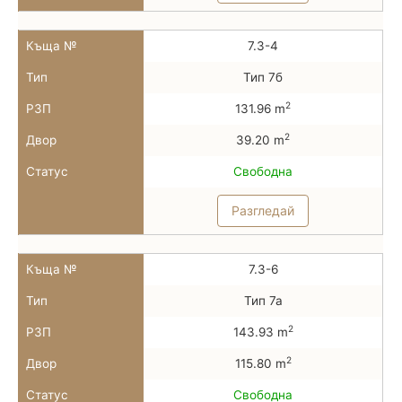
Къща №
7.3-4
Тип
Тип 7б
2
РЗП
131.96 m
2
Двор
39.20 m
Статус
Свободна
Разгледай
Къща №
7.3-6
Тип
Тип 7а
2
РЗП
143.93 m
2
Двор
115.80 m
Статус
Свободна