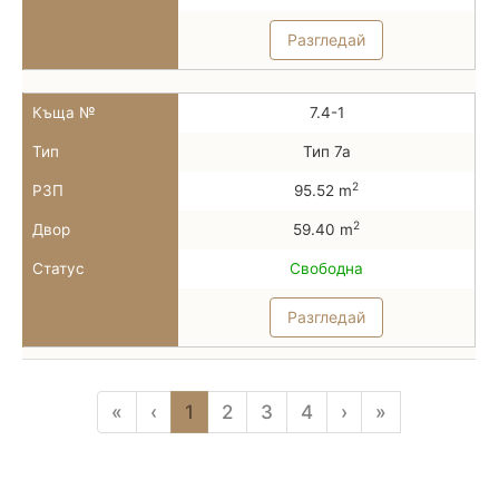
Разгледай
Къща №
7.4-1
Тип
Тип 7а
2
РЗП
95.52 m
2
Двор
59.40 m
Статус
Свободна
Разгледай
«
‹
1
2
3
4
›
»