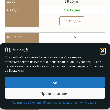
2
Двор
39.20 m
Статус
Свободна
Разгледай
Къща №
7.2-5
Тип
Тип 7б
2
РЗП
78.86 m
Този уебсайт използва бисквитки за подобряване на
потребителското изживяване. Използвайки нашия уебсайт, Вие се
2
Двор
28.00 m
съгласявате с всички бисквитки в съответствие с нашата Политика
за Бисквитки.
Статус
Свободна
Разгледай
ок
Предпочитания
Къща №
7.2-6
Политика за бисквитки
Политика за защита на личните данни
Тип
Тип 7б