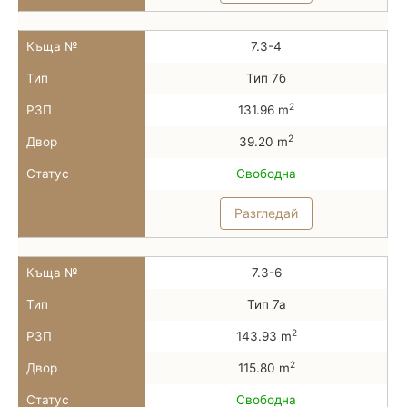
Къща №
7.3-4
Тип
Тип 7б
2
РЗП
131.96 m
2
Двор
39.20 m
Статус
Свободна
Разгледай
Къща №
7.3-6
Тип
Тип 7а
2
РЗП
143.93 m
2
Двор
115.80 m
Статус
Свободна