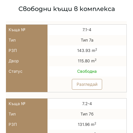
Свободни къщи в комплекса
Къща №
7.1-4
Тип
Тип 7а
2
РЗП
143.93 m
2
Двор
115.80 m
Статус
Свободна
Разгледай
Къща №
7.2-4
Тип
Тип 7б
2
РЗП
131.96 m