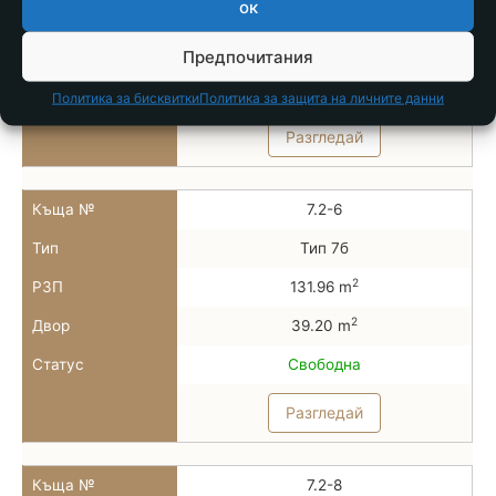
ок
2
РЗП
78.86 m
2
Двор
28.00 m
Предпочитания
Статус
Свободна
Политика за бисквитки
Политика за защита на личните данни
Разгледай
Къща №
7.2-6
Тип
Тип 7б
2
РЗП
131.96 m
2
Двор
39.20 m
Статус
Свободна
Разгледай
Къща №
7.2-8