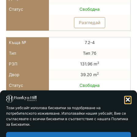
Статус
Свободна
Разгледай
Къща №
7.2-4
Тип
Тип 7б
2
РЗП
131.96 m
2
Двор
39.20 m
Статус
Свободна
Разгледай
Този уебсайт използва бисквитки за подобряване на
потребителското изживяване. Използвайки нашия уебсайт, Вие се
Къща №
7.2-5
съгласявате с всички бисквитки в съответствие с нашата Политика
за Бисквитки.
Тип
Тип 7б