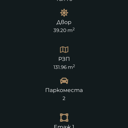
Двор
2
39.20 m
РЗП
2
131.96 m
Паркоместа
2
Етаж 1