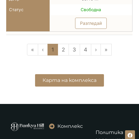
Статус
Свободна
Разгледай
«
‹
1
2
3
4
›
»
Карта на комплекса
Комплекс
Политика