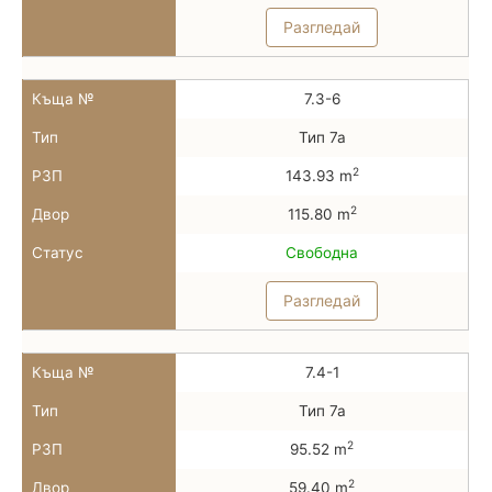
Разгледай
Къща №
7.3-6
Тип
Тип 7а
2
РЗП
143.93 m
2
Двор
115.80 m
Статус
Свободна
Разгледай
Къща №
7.4-1
Тип
Тип 7а
2
РЗП
95.52 m
2
Двор
59.40 m