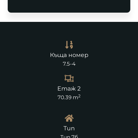
Къща номер
7.5-4
Етаж 2
2
70.39 m
Тип
Тип 7б