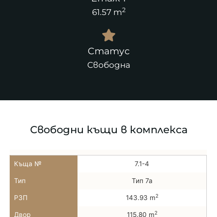
2
61.57 m
Статус
Свободна
Свободни къщи в комплекса
Къща №
7.1-4
Тип
Тип 7а
2
РЗП
143.93 m
2
Двор
115.80 m