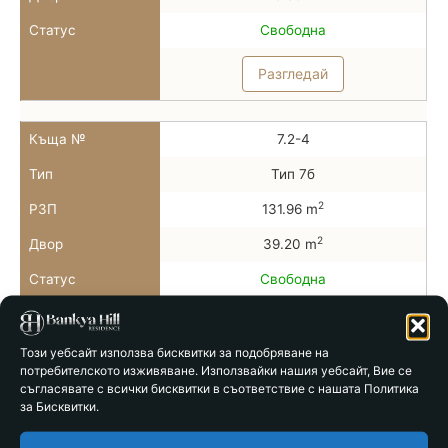
Статус
Свободна
Разгледай
Къща №
7.2-4
Тип
Тип 7б
2
РЗП
131.96 m
2
Двор
39.20 m
Статус
Свободна
Разгледай
Този уебсайт използва бисквитки за подобряване на
потребителското изживяване. Използвайки нашия уебсайт, Вие се
Къща №
7.2-5
съгласявате с всички бисквитки в съответствие с нашата Политика
за Бисквитки.
Тип
Тип 7б