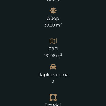
Двор
2
39.20 m
РЗП
2
131.96 m
Паркоместа
2
Етаж 1