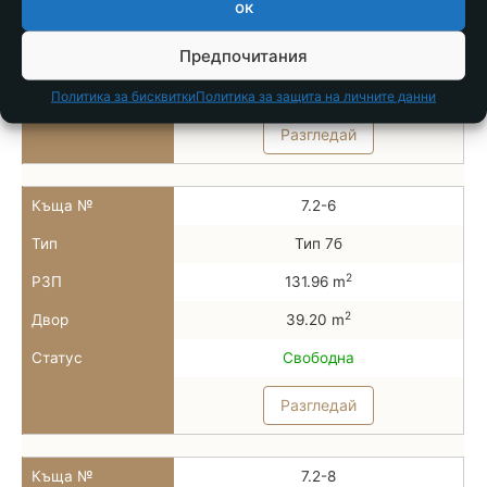
ок
2
РЗП
78.86 m
2
Двор
28.00 m
Предпочитания
Статус
Свободна
Политика за бисквитки
Политика за защита на личните данни
Разгледай
Къща №
7.2-6
Тип
Тип 7б
2
РЗП
131.96 m
2
Двор
39.20 m
Статус
Свободна
Разгледай
Къща №
7.2-8