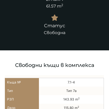
2
61.57 m
Статус
Свободна
Свободни къщи в комплекса
Къща №
7.1-4
Тип
Тип 7а
2
РЗП
143.93 m
2
Двор
115.80 m