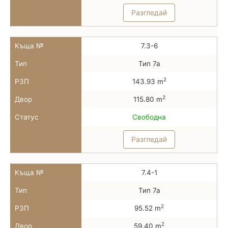
Разгледай
Къща №
7.3-6
Тип
Тип 7а
2
РЗП
143.93 m
2
Двор
115.80 m
Статус
Свободна
Разгледай
Къща №
7.4-1
Тип
Тип 7а
2
РЗП
95.52 m
2
Двор
59.40 m