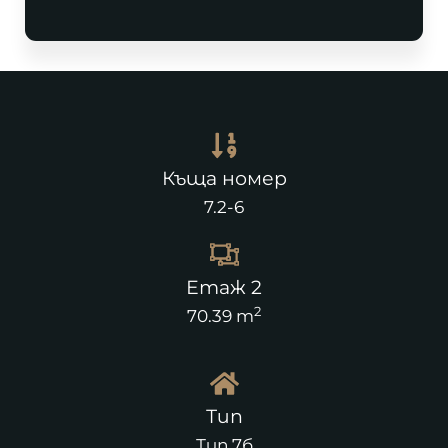
Къща номер
7.2-6
Етаж 2
2
70.39 m
Тип
Тип 7б