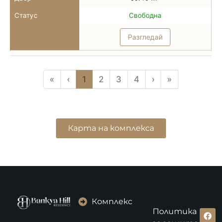
Статус
Свободна
Разгледай
«
‹
1
2
3
4
›
»
Карта на комплекса
Комплекс
Политика