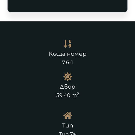
Къща номер
7.6-1
Двор
2
59.40 m
Тип
Тип 7а