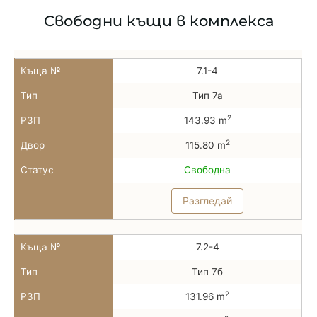
Свободни къщи в комплекса
Къща №
7.1-4
Тип
Тип 7а
2
РЗП
143.93 m
2
Двор
115.80 m
Статус
Свободна
Разгледай
Къща №
7.2-4
Тип
Тип 7б
2
РЗП
131.96 m