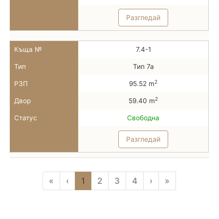
Разгледай
Къща №
7.4-1
Тип
Тип 7а
2
РЗП
95.52 m
2
Двор
59.40 m
Статус
Свободна
Разгледай
«
‹
1
2
3
4
›
»