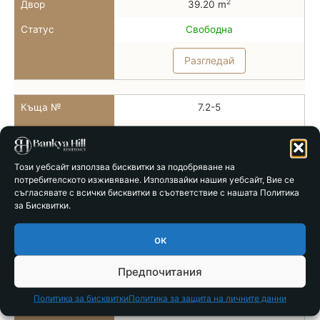
2
Двор
39.20 m
Статус
Свободна
Разгледай
Къща №
7.2-5
Тип
Тип 7б
2
РЗП
78.86 m
Този уебсайт използва бисквитки за подобряване на
потребителското изживяване. Използвайки нашия уебсайт, Вие се
2
Двор
28.00 m
съгласявате с всички бисквитки в съответствие с нашата Политика
за Бисквитки.
Статус
Свободна
Разгледай
ок
Предпочитания
Къща №
7.2-6
Политика за бисквитки
Политика за защита на личните данни
Тип
Тип 7б