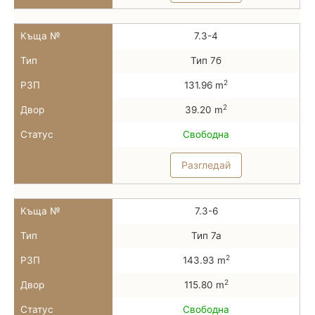
Къща №
7.3-4
Тип
Тип 7б
2
РЗП
131.96 m
2
Двор
39.20 m
Статус
Свободна
Разгледай
Къща №
7.3-6
Тип
Тип 7а
2
РЗП
143.93 m
2
Двор
115.80 m
Статус
Свободна