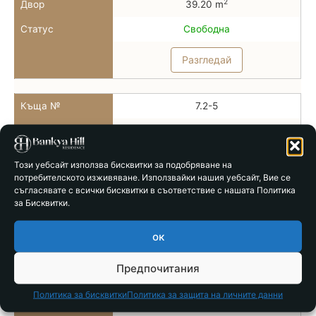
2
Двор
39.20 m
Статус
Свободна
Разгледай
Къща №
7.2-5
Тип
Тип 7б
2
РЗП
78.86 m
Този уебсайт използва бисквитки за подобряване на
потребителското изживяване. Използвайки нашия уебсайт, Вие се
2
Двор
28.00 m
съгласявате с всички бисквитки в съответствие с нашата Политика
за Бисквитки.
Статус
Свободна
Разгледай
ок
Предпочитания
Къща №
7.2-6
Политика за бисквитки
Политика за защита на личните данни
Тип
Тип 7б