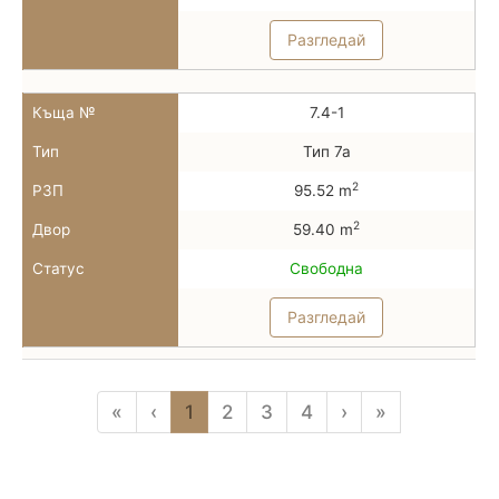
Разгледай
Къща №
7.4-1
Тип
Тип 7а
2
РЗП
95.52 m
2
Двор
59.40 m
Статус
Свободна
Разгледай
«
‹
1
2
3
4
›
»