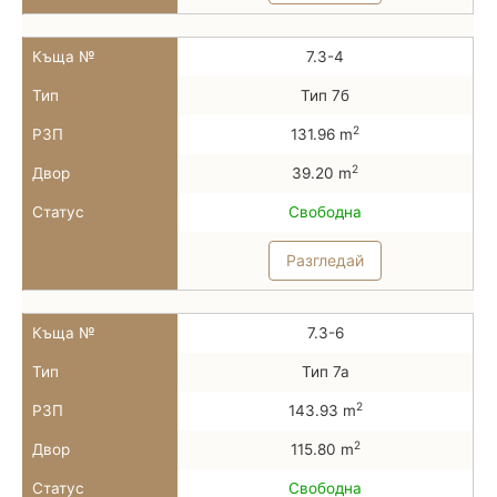
Къща №
7.3-4
Тип
Тип 7б
2
РЗП
131.96 m
2
Двор
39.20 m
Статус
Свободна
Разгледай
Къща №
7.3-6
Тип
Тип 7а
2
РЗП
143.93 m
2
Двор
115.80 m
Статус
Свободна