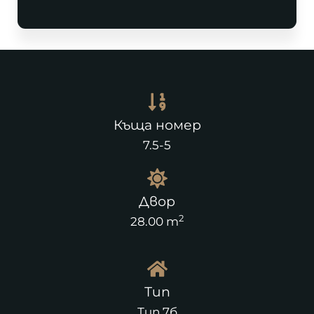
Къща номер
7.5-5
Двор
2
28.00 m
Тип
Тип 7б