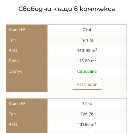
Свободни къщи в комплекса
Къща №
7.1-4
Тип
Тип 7а
2
РЗП
143.93 m
2
Двор
115.80 m
Статус
Свободна
Разгледай
Къща №
7.2-4
Тип
Тип 7б
2
РЗП
131.96 m