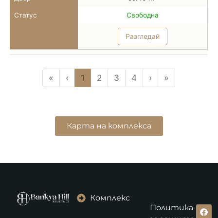
Статус
Свободна
Разгледай
«
‹
1
2
3
4
›
»
Карта на комплекса
Комплекс
Политика