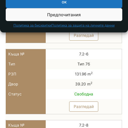
ок
2
РЗП
78.86 m
2
Двор
28.00 m
Предпочитания
Статус
Свободна
Политика за бисквитки
Политика за защита на личните данни
Разгледай
Къща №
7.2-6
Тип
Тип 7б
2
РЗП
131.96 m
2
Двор
39.20 m
Статус
Свободна
Разгледай
Къща №
7.2-8