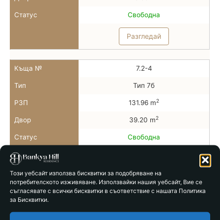
Статус
Свободна
Разгледай
Къща №
7.2-4
Тип
Тип 7б
2
РЗП
131.96 m
2
Двор
39.20 m
Статус
Свободна
Разгледай
Този уебсайт използва бисквитки за подобряване на
потребителското изживяване. Използвайки нашия уебсайт, Вие се
Къща №
7.2-5
съгласявате с всички бисквитки в съответствие с нашата Политика
за Бисквитки.
Тип
Тип 7б