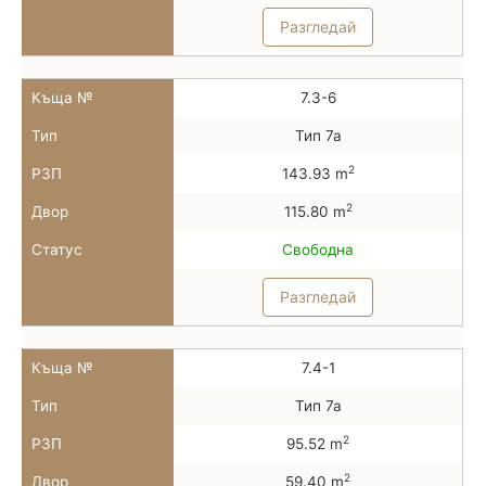
Разгледай
Къща №
7.3-6
Тип
Тип 7а
2
РЗП
143.93 m
2
Двор
115.80 m
Статус
Свободна
Разгледай
Къща №
7.4-1
Тип
Тип 7а
2
РЗП
95.52 m
2
Двор
59.40 m