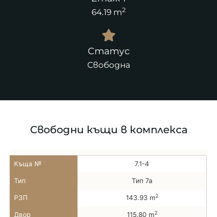
2
64.19 m
Статус
Свободна
Свободни къщи в комплекса
Къща №
7.1-4
Тип
Тип 7а
2
РЗП
143.93 m
2
Двор
115.80 m