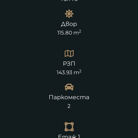
Двор
2
115.80 m
РЗП
2
143.93 m
Паркоместа
2
Етаж 1