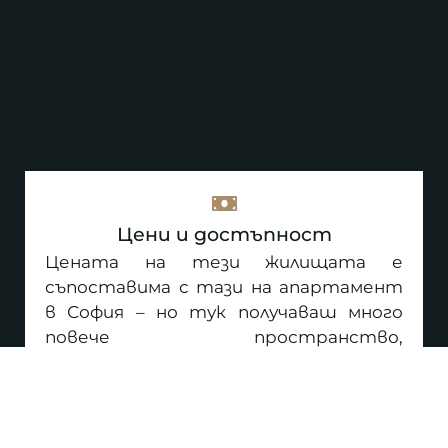
Цени и достъпност
Цената на тези жилищата е
съпоставима с тази на апартамент
в София – но тук получаваш много
повече пространство,
самостоятелен двор, две
паркоместа и истинско
спокойствие.