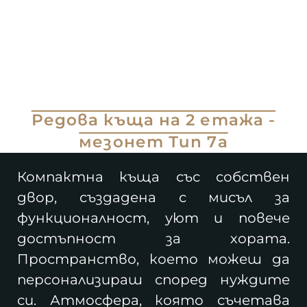
Редова къща на 2 етажа -
мезонет Тип 7а
Компактна къща със собствен
двор, създадена с мисъл за
функционалност, уют и повече
достъпност за хората.
Пространство, което можеш да
персонализираш според нуждите
си. Атмосфера, която съчетава