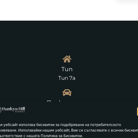
Тип
Тип 7а
Паркоместа
2
зи уебсайт използва бисквитки за подобряване на потребителското
живяване. Използвайки нашия уебсайт, Вие се съгласявате с всички бискви
ъответствие с нашата Политика за Бисквитки.