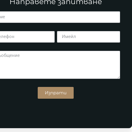
Направете запитване
Изпрати