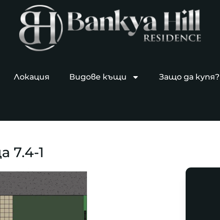
Локация
Видове къщи
Защо да купя?
 7.4-1