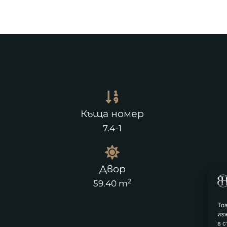
Къща номер
7.4-1
Двор
2
59.40 m
То
из
в с