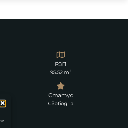
РЗП
2
95.52 m
Статус
Свободна
тки