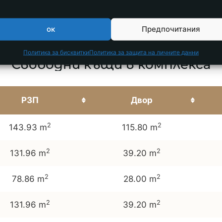
ок
Предпочитания
Политика за бисквитки
Политика за защита на личните данни
Свободни къщи в комплекса
РЗП
Двор
2
2
143.93 m
115.80 m
2
2
131.96 m
39.20 m
2
2
78.86 m
28.00 m
2
2
131.96 m
39.20 m