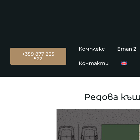
Комплекс
Етап 2
+359 877 225
522
Контакти
Редова къща