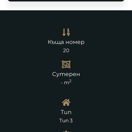
Къща номер
20
Сутерен
2
- m
Тип
Тип 3