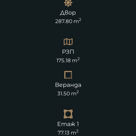
Двор
2
287.80 m
РЗП
2
175.18 m
Веранда
2
31.50 m
Етаж 1
2
77.13 m