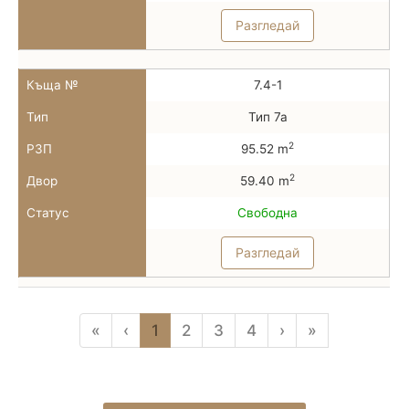
Разгледай
Къща №
7.4-1
Тип
Тип 7а
2
РЗП
95.52 m
2
Двор
59.40 m
Статус
Свободна
Разгледай
«
‹
1
2
3
4
›
»