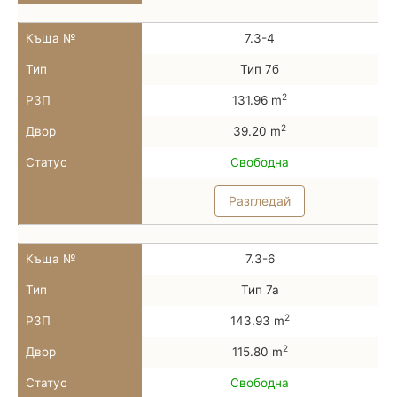
Къща №
7.3-4
Тип
Тип 7б
2
РЗП
131.96 m
2
Двор
39.20 m
Статус
Свободна
Разгледай
Къща №
7.3-6
Тип
Тип 7а
2
РЗП
143.93 m
2
Двор
115.80 m
Статус
Свободна