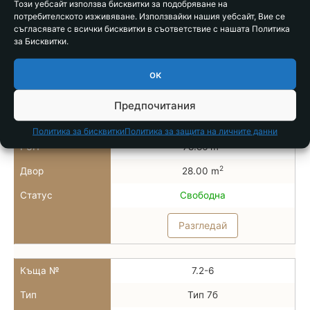
Този уебсайт използва бисквитки за подобряване на
потребителското изживяване. Използвайки нашия уебсайт, Вие се
Статус
Свободна
съгласявате с всички бисквитки в съответствие с нашата Политика
за Бисквитки.
Разгледай
ок
Къща №
7.2-5
Предпочитания
Тип
Тип 7б
Политика за бисквитки
Политика за защита на личните данни
2
РЗП
78.86 m
2
Двор
28.00 m
Статус
Свободна
Разгледай
Къща №
7.2-6
Тип
Тип 7б