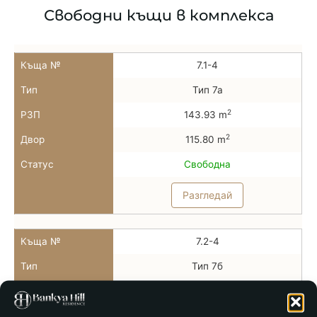
Свободни къщи в комплекса
Къща №
7.1-4
Тип
Тип 7а
2
РЗП
143.93 m
2
Двор
115.80 m
Статус
Свободна
Разгледай
Къща №
7.2-4
Тип
Тип 7б
2
РЗП
131.96 m
2
Двор
39.20 m