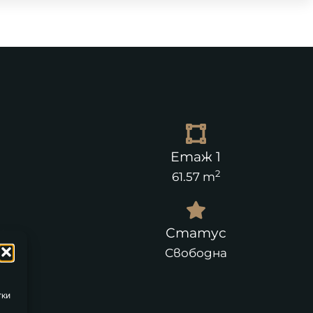
Етаж 1
2
61.57 m
а
Статус
Свободна
тки