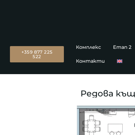
Комплекс
Етап 2
+359 877 225
522
Контакти
Редова къща