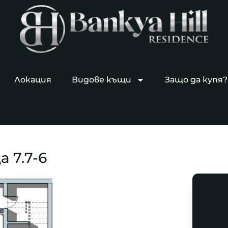
Локация
Видове къщи
Защо да купя?
 7.7-6