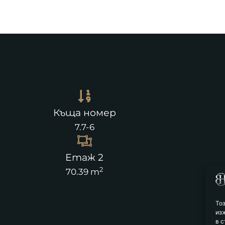
Къща номер
7.7-6
Етаж 2
2
70.39 m
То
из
в с