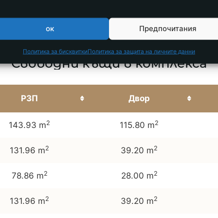
ок
Предпочитания
Политика за бисквитки
Политика за защита на личните данни
Свободни къщи в комплекса
РЗП
Двор
2
2
143.93 m
115.80 m
2
2
131.96 m
39.20 m
2
2
78.86 m
28.00 m
2
2
131.96 m
39.20 m