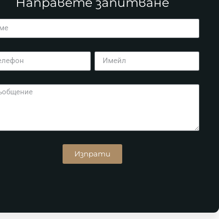
Направете запитване
Изпрати