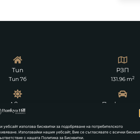
Тип
РЗП
2
Тип 7б
131.96 m
Двор
Паркомест
2
39.20 m
2
зи уебсайт използва бисквитки за подобряване на потребителското
живяване. Използвайки нашия уебсайт, Вие се съгласявате с всички бискви
ъответствие с нашата Политика за Бисквитки.