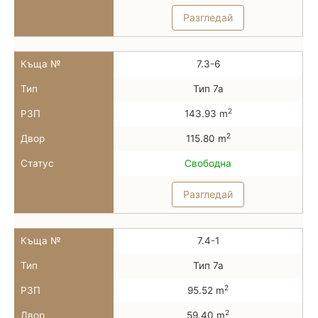
Разгледай
Къща №
7.3-6
Тип
Тип 7а
2
РЗП
143.93 m
2
Двор
115.80 m
Статус
Свободна
Разгледай
Къща №
7.4-1
Тип
Тип 7а
2
РЗП
95.52 m
2
Двор
59.40 m