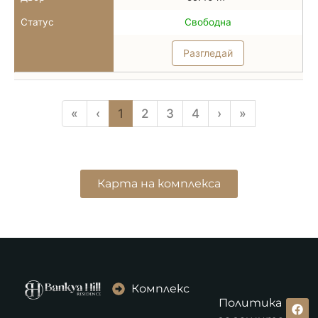
Статус
Свободна
Разгледай
«
‹
1
2
3
4
›
»
Карта на комплекса
Комплекс
Политика