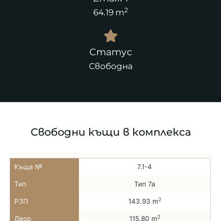
2
64.19 m
Статус
Свободна
Свободни къщи в комплекса
Къща №
7.1-4
Тип
Тип 7а
2
РЗП
143.93 m
2
Двор
115.80 m