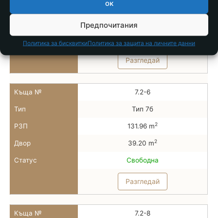
ок
2
РЗП
78.86 m
2
Двор
28.00 m
Предпочитания
Статус
Свободна
Политика за бисквитки
Политика за защита на личните данни
Разгледай
Къща №
7.2-6
Тип
Тип 7б
2
РЗП
131.96 m
2
Двор
39.20 m
Статус
Свободна
Разгледай
Къща №
7.2-8