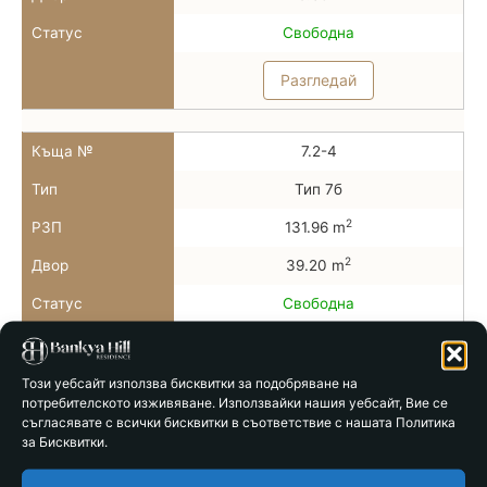
Статус
Свободна
Разгледай
Къща №
7.2-4
Тип
Тип 7б
2
РЗП
131.96 m
2
Двор
39.20 m
Статус
Свободна
Разгледай
Този уебсайт използва бисквитки за подобряване на
потребителското изживяване. Използвайки нашия уебсайт, Вие се
Къща №
7.2-5
съгласявате с всички бисквитки в съответствие с нашата Политика
за Бисквитки.
Тип
Тип 7б