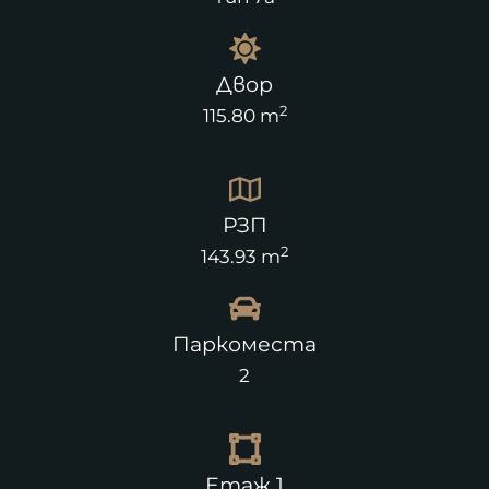
Двор
2
115.80 m
РЗП
2
143.93 m
Паркоместа
2
Етаж 1