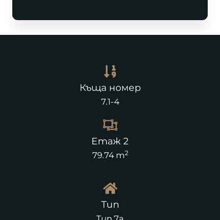
Къща номер
7.1-4
Етаж 2
2
79.74 m
Тип
Тип 7а