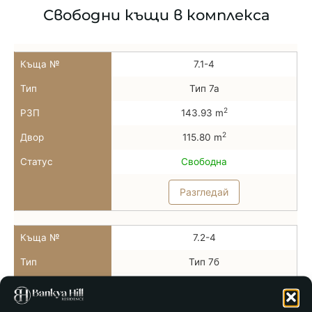
Свободни къщи в комплекса
Къща №
7.1-4
Тип
Тип 7а
2
РЗП
143.93 m
2
Двор
115.80 m
Статус
Свободна
Разгледай
Къща №
7.2-4
Тип
Тип 7б
2
РЗП
131.96 m
2
Двор
39.20 m