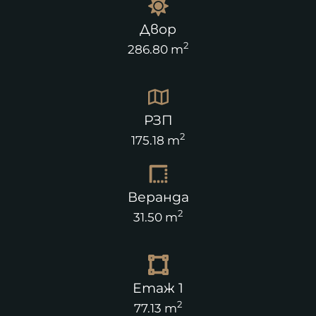
Двор
2
286.80 m
РЗП
2
175.18 m
Веранда
2
31.50 m
Етаж 1
2
77.13 m