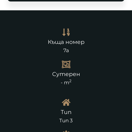
Къща номер
7a
Сутерен
2
- m
Тип
Тип 3