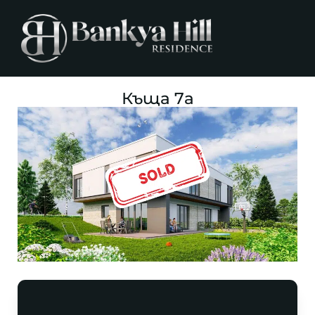
Къща 7а