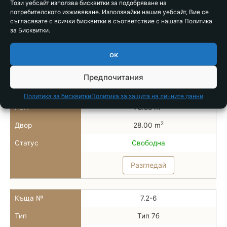
Този уебсайт използва бисквитки за подобряване на
потребителското изживяване. Използвайки нашия уебсайт, Вие се
Статус
Свободна
съгласявате с всички бисквитки в съответствие с нашата Политика
за Бисквитки.
Разгледай
ок
Къща №
7.2-5
Предпочитания
Тип
Тип 7б
Политика за бисквитки
Политика за защита на личните данни
2
РЗП
78.86 m
2
Двор
28.00 m
Статус
Свободна
Разгледай
Къща №
7.2-6
Тип
Тип 7б