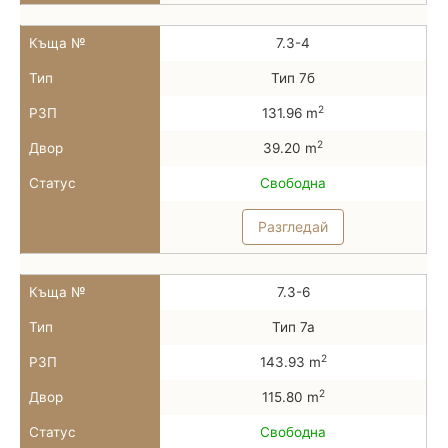
Къща №
7.3-4
Тип
Тип 7б
2
РЗП
131.96 m
2
Двор
39.20 m
Статус
Свободна
Разгледай
Къща №
7.3-6
Тип
Тип 7а
2
РЗП
143.93 m
2
Двор
115.80 m
Статус
Свободна