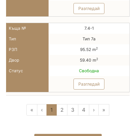
Разгледай
Къща №
7.4-1
Тип
Тип 7а
2
РЗП
95.52 m
2
Двор
59.40 m
Статус
Свободна
Разгледай
«
‹
1
2
3
4
›
»