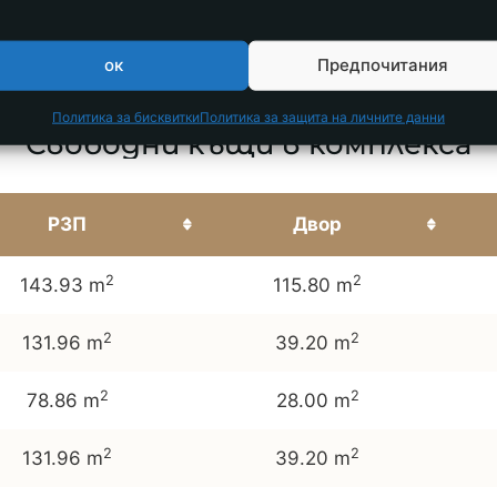
ок
Предпочитания
Политика за бисквитки
Политика за защита на личните данни
Свободни къщи в комплекса
РЗП
Двор
2
2
143.93 m
115.80 m
2
2
131.96 m
39.20 m
2
2
78.86 m
28.00 m
2
2
131.96 m
39.20 m