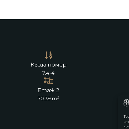
Къща номер
7.4-4
Етаж 2
2
70.39 m
То
из
в с