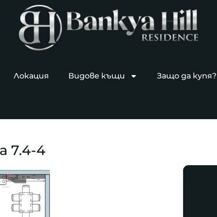
Локация
Видове къщи
Защо да купя?
 7.4-4