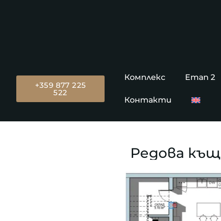
Комплекс
Етап 2
+359 877 225
522
Контакти
Редова къща