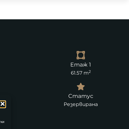
Етаж 1
2
61.57 m
а
Статус
Резервирана
тки