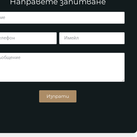
Направете запитване
Изпрати