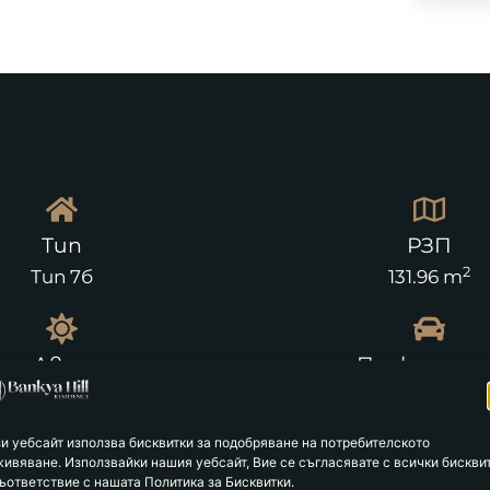
Тип
РЗП
2
Тип 7б
131.96 m
Двор
Паркомест
2
39.20 m
2
зи уебсайт използва бисквитки за подобряване на потребителското
живяване. Използвайки нашия уебсайт, Вие се съгласявате с всички бискви
ъответствие с нашата Политика за Бисквитки.