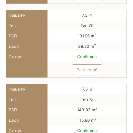
Къща №
7.3-4
Тип
Тип 7б
2
РЗП
131.96 m
2
Двор
39.20 m
Статус
Свободна
Разгледай
Къща №
7.3-6
Тип
Тип 7а
2
РЗП
143.93 m
2
Двор
115.80 m
Статус
Свободна