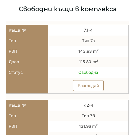
Свободни къщи в комплекса
Къща №
7.1-4
Тип
Тип 7а
2
РЗП
143.93 m
2
Двор
115.80 m
Статус
Свободна
Разгледай
Къща №
7.2-4
Тип
Тип 7б
2
РЗП
131.96 m