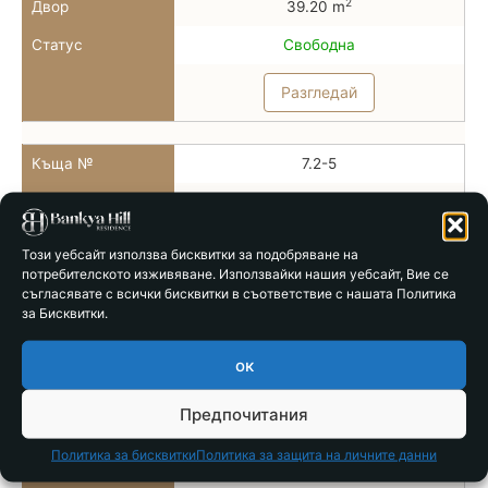
2
Двор
39.20 m
Статус
Свободна
Разгледай
Къща №
7.2-5
Тип
Тип 7б
2
РЗП
78.86 m
Този уебсайт използва бисквитки за подобряване на
потребителското изживяване. Използвайки нашия уебсайт, Вие се
2
Двор
28.00 m
съгласявате с всички бисквитки в съответствие с нашата Политика
за Бисквитки.
Статус
Свободна
Разгледай
ок
Предпочитания
Къща №
7.2-6
Политика за бисквитки
Политика за защита на личните данни
Тип
Тип 7б