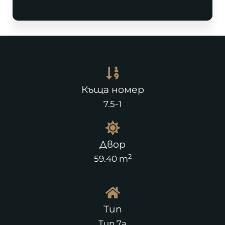
Къща номер
7.5-1
Двор
2
59.40 m
Тип
Тип 7а