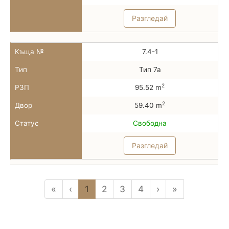
Разгледай
Къща №
7.4-1
Тип
Тип 7а
2
РЗП
95.52 m
2
Двор
59.40 m
Статус
Свободна
Разгледай
«
‹
1
2
3
4
›
»