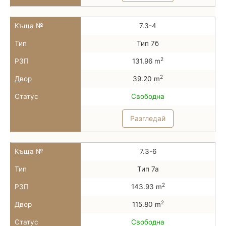
Къща №
7.3-4
Тип
Тип 7б
2
РЗП
131.96 m
2
Двор
39.20 m
Статус
Свободна
Разгледай
Къща №
7.3-6
Тип
Тип 7а
2
РЗП
143.93 m
2
Двор
115.80 m
Статус
Свободна