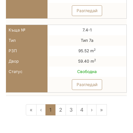
Разгледай
Къща №
7.4-1
Тип
Тип 7а
2
РЗП
95.52 m
2
Двор
59.40 m
Статус
Свободна
Разгледай
«
‹
1
2
3
4
›
»