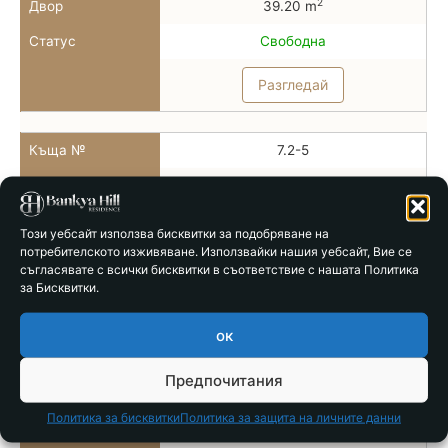
2
Двор
39.20 m
Статус
Свободна
Разгледай
Къща №
7.2-5
Тип
Тип 7б
2
РЗП
78.86 m
Този уебсайт използва бисквитки за подобряване на
потребителското изживяване. Използвайки нашия уебсайт, Вие се
2
Двор
28.00 m
съгласявате с всички бисквитки в съответствие с нашата Политика
за Бисквитки.
Статус
Свободна
Разгледай
ок
Предпочитания
Къща №
7.2-6
Политика за бисквитки
Политика за защита на личните данни
Тип
Тип 7б