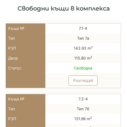
Свободни къщи в комплекса
Къща №
7.1-4
Тип
Тип 7а
2
РЗП
143.93 m
2
Двор
115.80 m
Статус
Свободна
Разгледай
Къща №
7.2-4
Тип
Тип 7б
2
РЗП
131.96 m