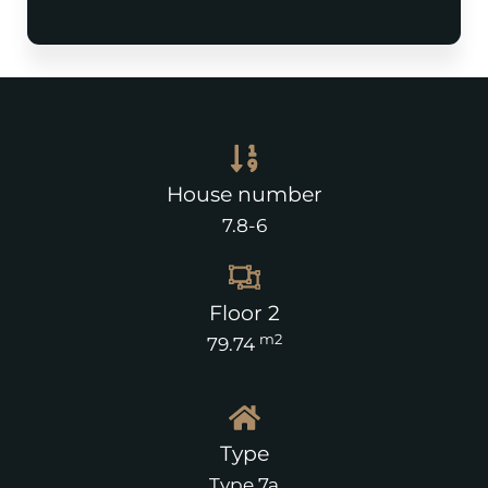
House number
7.8-6
Floor 2
m2
79.74
Type
Type 7a