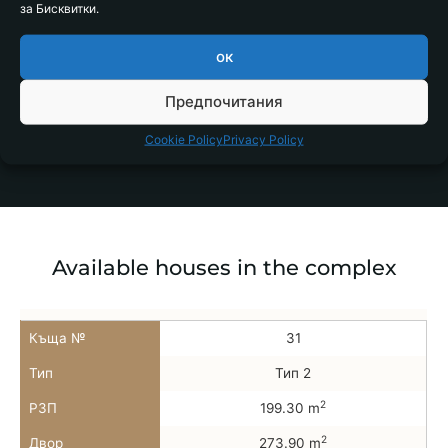
за Бисквитки.
m2
64.19
ок
Предпочитания
Status
Available
Cookie Policy
Privacy Policy
Available houses in the complex
Къща №
31
Тип
Тип 2
2
РЗП
199.30 m
2
Двор
273.90 m