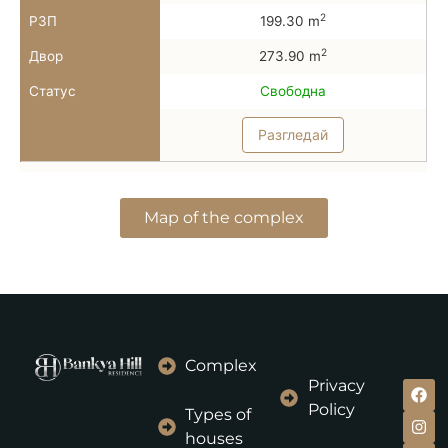
2
РЗП
199.30 m
2
Двор
273.90 m
Статус
Свободна
Разгледай
Map of the complex
Complex
Privacy
Policy
Types of
houses