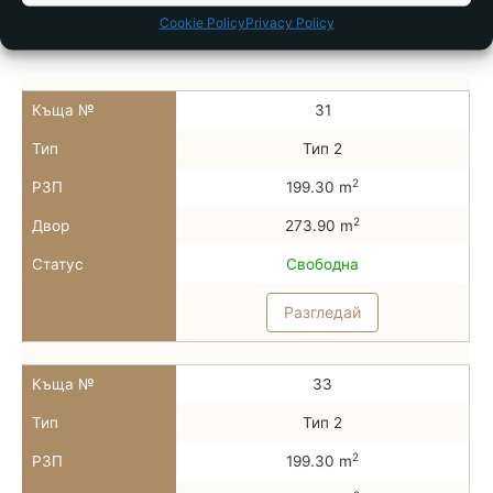
Cookie Policy
Privacy Policy
Available houses in the complex
Къща №
31
Тип
Тип 2
2
РЗП
199.30 m
2
Двор
273.90 m
Статус
Свободна
Разгледай
Къща №
33
Тип
Тип 2
2
РЗП
199.30 m