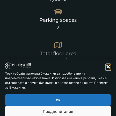
Parking spaces
2
Total floor area
m2
78.86
Този уебсайт използва бисквитки за подобряване на
потребителското изживяване. Използвайки нашия уебсайт, Вие се
Status
съгласявате с всички бисквитки в съответствие с нашата Политика
за Бисквитки.
Reserved
ок
Предпочитания