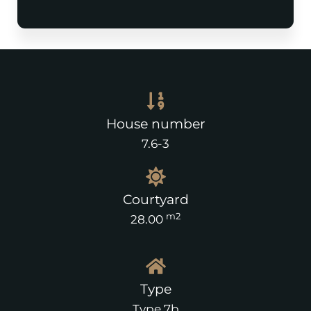
House number
7.6-3
Courtyard
m2
28.00
Type
Type 7b