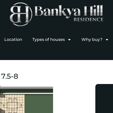
Location
Types of houses
Why buy?
7.5-8