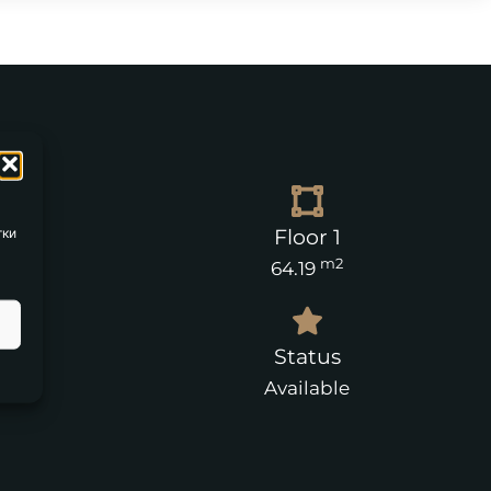
тки
ea
Floor 1
m2
64.19
es
Status
Available