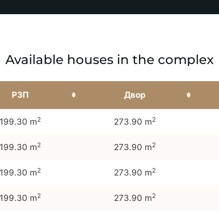
Available houses in the complex
РЗП
Двор
2
2
199.30 m
273.90 m
2
2
199.30 m
273.90 m
2
2
199.30 m
273.90 m
2
2
199.30 m
273.90 m