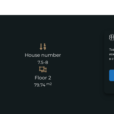
То
из
House number
в с
7.5-8
Floor 2
m2
79.74