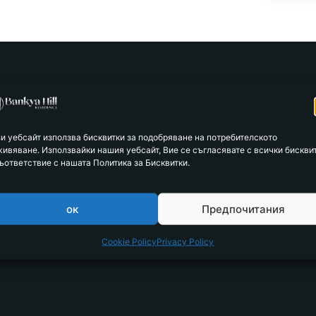
зи уебсайт използва бисквитки за подобряване на потребителското
живяване. Използвайки нашия уебсайт, Вие се съгласявате с всички бискви
Type
Total floor ar
ъответствие с нашата Политика за Бисквитки.
m2
Type 7a
143.93
ок
Предпочитания
Courtyard
Parking spac
Cookie Policy
Privacy Policy
m2
115.80
2