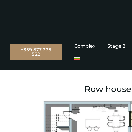
Complex
Stage 2
+359 877 225
522
Row house 