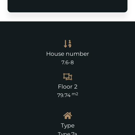
House number
7.6-8
Floor 2
m2
79.74
Type
Type 7a