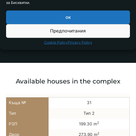
за Бисквитки.
m2
64.19
ок
Предпочитания
Status
Available
Cookie Policy
Privacy Policy
Available houses in the complex
Къща №
31
Тип
Тип 2
2
РЗП
199.30 m
2
Двор
273.90 m