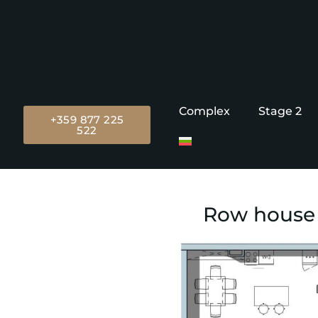
Complex
Stage 2
+359 877 225
522
Row house 