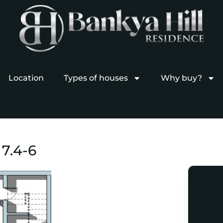
Location
Types of houses
Why buy?
7.4-6