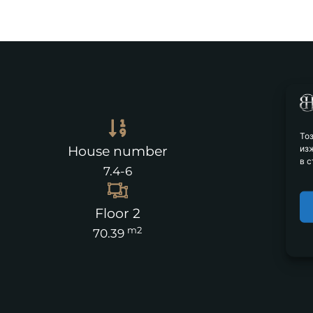
То
из
House number
в с
7.4-6
Floor 2
m2
70.39