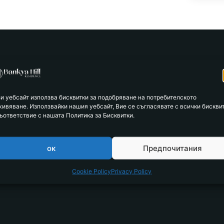
зи уебсайт използва бисквитки за подобряване на потребителското
живяване. Използвайки нашия уебсайт, Вие се съгласявате с всички бискви
Type
Total floor ar
ъответствие с нашата Политика за Бисквитки.
m2
Type 7b
131.96
ок
Предпочитания
Courtyard
Parking spac
Cookie Policy
Privacy Policy
m2
39.20
2