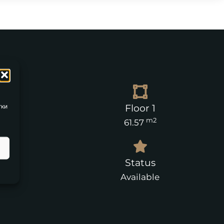
тки
ea
Floor 1
m2
61.57
es
Status
Available