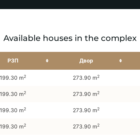
Available houses in the complex
РЗП
Двор
2
2
199.30 m
273.90 m
2
2
199.30 m
273.90 m
2
2
199.30 m
273.90 m
2
2
199.30 m
273.90 m