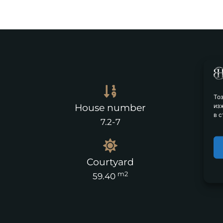
То
из
House number
в с
7.2-7
Courtyard
m2
59.40