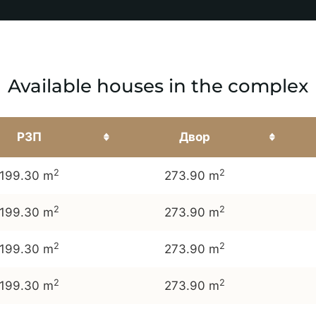
Available houses in the complex
РЗП
Двор
2
2
199.30 m
273.90 m
2
2
199.30 m
273.90 m
2
2
199.30 m
273.90 m
2
2
199.30 m
273.90 m