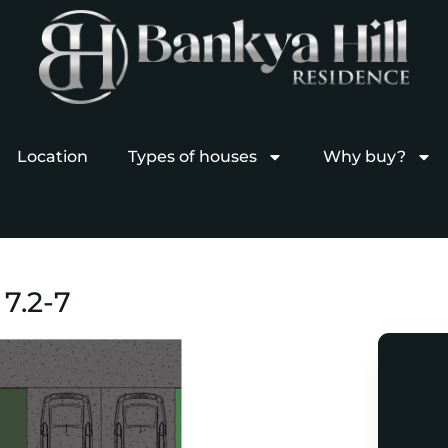
Location
Types of houses
Why buy?
7.2-7