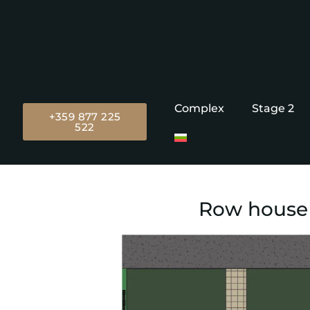
Complex
Stage 2
+359 877 225
522
Row house 