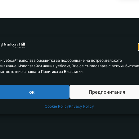
зи уебсайт използва бисквитки за подобряване на потребителското
живяване. Използвайки нашия уебсайт, Вие се съгласявате с всички бискви
Type
ъответствие с нашата Политика за Бисквитки.
Type 7a
ок
Предпочитания
Parking spaces
Cookie Policy
Privacy Policy
2