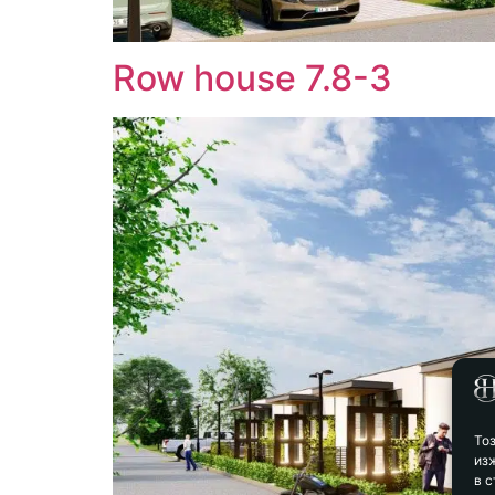
Row house 7.8-3
То
из
в с