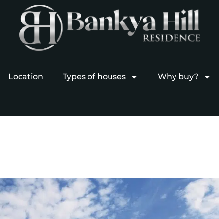
Location
Types of houses
Why buy?
2