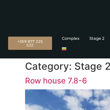
Complex
Stage 2
+359 877 225
522
Category:
Stage 
Row house 7.8-6