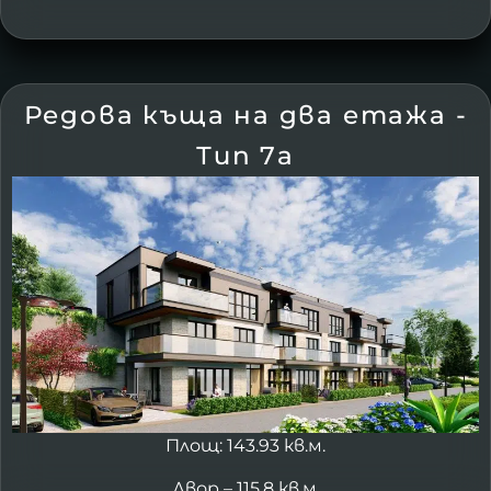
Редова къща на два етажа -
Тип 7а
Площ: 143.93 кв.м.
Двор – 115.8 кв.м.