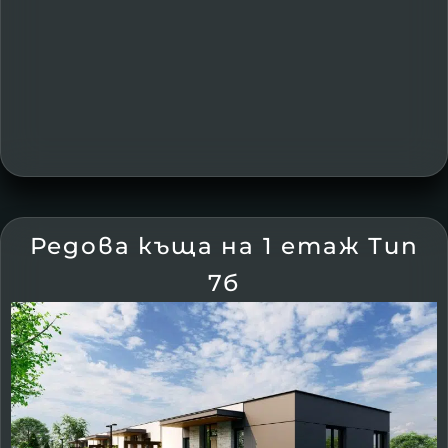
Редова къща на 1 етаж Тип
7б